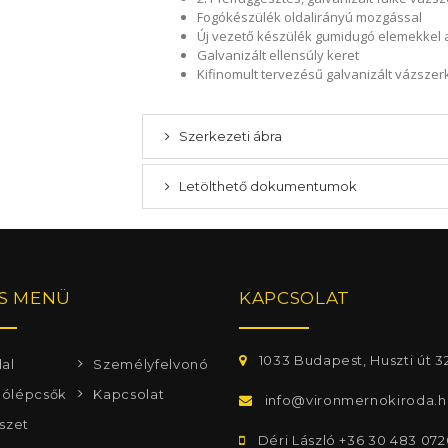
Fogókészülék oldalirányú mozgással
Új vezető készülék gumidugó elemekkel 
Galvanizált ellensúly keret
Kifinomult tervezésű galvanizált vázsze
Szerkezeti ábra
Letölthető dokumentumok
S MENÜ
KAPCSOLAT
1033 Budapest, Huszti út 32
al
Személyfelvonó
ólépcsők
Kapcsolat
info@vironmernokiroda.h
szet
Déri László +36 30 483 072