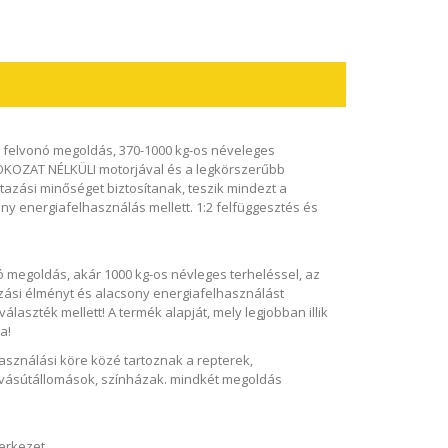
li felvonó megoldás, 370-1000 kg-os néveleges
KOZAT NÉLKÜLI motorjával és a legkörszerűbb
tazási minőséget biztosítanak, teszik mindezt a
y energiafelhasználás mellett. 1:2 felfüggesztés és
ó megoldás, akár 1000 kg-os névleges terheléssel, az
zási élményt és alacsony energiafelhasználást
álaszték mellett! A termék alapját, mely legjobban illik
a!
sználási köre közé tartoznak a repterek,
 vásútállomások, színházak. mindkét megoldás
zerkezet