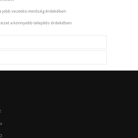
a jobb vezetési minőség érdekében
rkezet a könnyebb telepítés érdekében
.
u
0