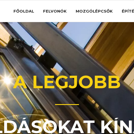
FŐOLDAL
FELVONÓK
MOZGÓLÉPCSŐK
ÉPÍT
A LEGJOBB
DÁSOKAT KÍN