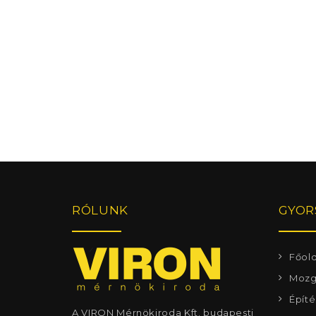
RÓLUNK
GYOR
Főold
Mozg
Építé
A VIRON Mérnökiroda Kft. budapesti