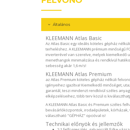
FELVONÓ
Általános
KLEEMANN Atlas Basic
Az Atlas Basic egy ideális köteles gépház nélkü
terheléshez. A KLEEMANN prémium minőségű FO
inverterével van szerelve, melyek kiemelkedő u
menethangok minimalizása és rendkívül hatékon
sebesség akár 1,6 m/s!
KLEEMANN Atlas Premium
az Atlas Premium köteles gépház nélküli felvon
igényeihez igazítva! Kiemelkedő minőséget, uta
garantál, teszi mindenzt rendkívül széles anyagv
elképzeléseihez, több terv közül is kiválaszthatj
A KLEEMANN Atlas Basic és Premium széles felha
bevásárlóközpontok, irodaépületek, kórházak,
választható "GÉPHÁZ" opcióval is!
Technikai előnyök és jellemzők
2:1 felfüggesztés, galvanizált fülke vázs